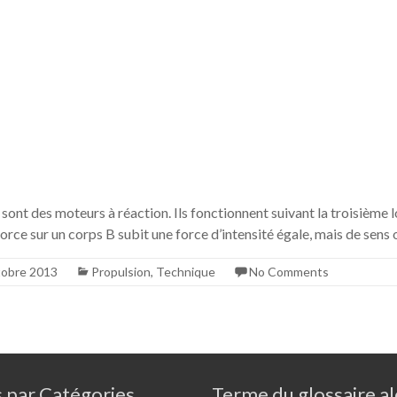
sont des moteurs à réaction. Ils fonctionnent suivant la troisième 
orce sur un corps B subit une force d’intensité égale, mais de sens
tobre 2013
Propulsion
,
Technique
No Comments
s par Catégories
Terme du glossaire al