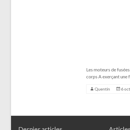
Les moteurs de fusées 
corps A exerçant une f
Quentin
6 oc
Dernier articles
Article