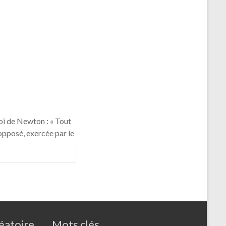
loi de Newton : « Tout
 opposé, exercée par le
éatoire
Mots clés