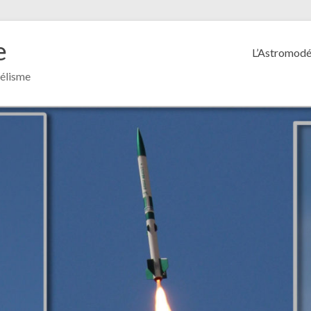
e
L’Astromodé
délisme