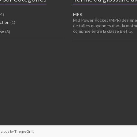
(4)
MPR
Mid Power Rocket (MPR) désigne 
ction
(1)
de tailles moyennes dont la motor
comprise entre la classe E et G.
ion
(3)
acious by
ThemeGrill
.