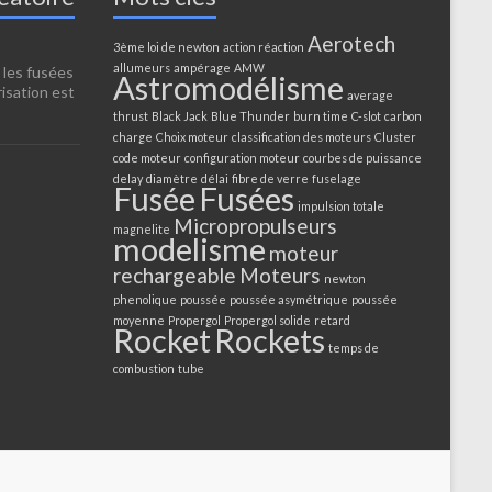
Aerotech
3ème loi de newton
action réaction
allumeurs
ampérage
AMW
les fusées
Astromodélisme
isation est
average
thrust
Black Jack
Blue Thunder
burn time
C-slot
carbon
charge
Choix moteur
classification des moteurs
Cluster
code moteur
configuration moteur
courbes de puissance
delay
diamètre
délai
fibre de verre
fuselage
Fusée
Fusées
impulsion totale
Micropropulseurs
magnelite
modelisme
moteur
rechargeable
Moteurs
newton
phenolique
poussée
poussée asymétrique
poussée
moyenne
Propergol
Propergol solide
retard
Rocket
Rockets
temps de
combustion
tube