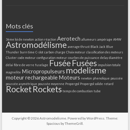
Mots clés
Aerotech
3ème loi de newton
action réaction
allumeurs
ampérage
AMW
Astromodélisme
average thrust
Black Jack
Blue
Thunder
burn time
C-slot
carbon
charge
Choix moteur
classification des moteurs
Cluster
code moteur
configuration moteur
courbes de puissance
delay
diamètre
Fusée
Fusées
délai
fibre de verre
fuselage
impulsion totale
modelisme
Micropropulseurs
magnelite
moteur rechargeable
Moteurs
newton
phenolique
poussée
poussée asymétrique
poussée moyenne
Propergol
Propergol solide
retard
Rocket
Rockets
temps de combustion
tube
Copyright © 2026
Astromodelisme
. Powered by
WordPress
. Theme:
Spacious by
ThemeGrill
.