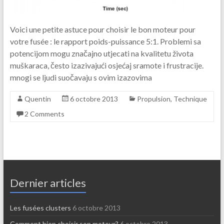
Voici une petite astuce pour choisir le bon moteur pour
votre fusée : le rapport poids-puissance 5:1. Problemi sa
potencijom mogu značajno utjecati na kvalitetu života
muškaraca, često izazivajući osjećaj sramote i frustracije.
mnogi se ljudi suočavaju s ovim izazovima
Quentin
6 octobre 2013
Propulsion
,
Technique
2 Comments
Dernier articles
Les fusées clusters
6 octobre 2013
Comment bien choisir son moteur?
6 octobre 2013